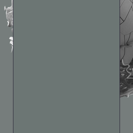
ООО «Группа Развития»
ОГРН: 1247700838110
ИНН: 9726091283
КПП: 772601001
Возникли вопросы?
Напишите нам в технический бот
@nechto1_bot
Политика конфиденциальности
Договор оферты