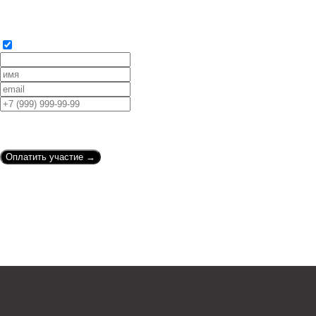
Оплатить участие →
Оргвзнос 44 000₽ для
следующих 100 участников.
Бронируй по форме ниже