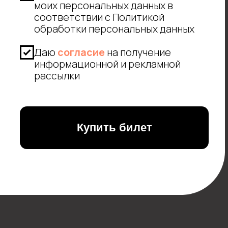
ООО «Группа Развития»
ОГРН: 1247700838110
ИНН: 9726091283
КПП: 772601001
Возникли вопросы?
Напишите нам в технический бот
@nechto1_bot
Наши контакты
Политика конфиденциальности
Договор оферты