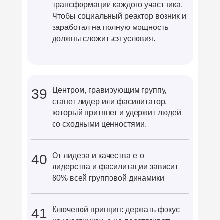
трансформации каждого участника.
ООО «Группа Развития»
Чтобы социальный реактор возник и
ОГРН: 1247700838110
заработал на полную мощность
ИНН: 9726091283
должны сложиться условия.
КПП: 772601001
Возникли вопросы?
Напишите нам в технический бот
@nechto1_bot
Центром, гравирующим группу,
39
станет лидер или фасилитатор,
Политика конфиденциальности
который притянет и удержит людей
со сходными ценностями.
Договор оферты
От лидера и качества его
40
лидерства и фасилитации зависит
80% всей групповой динамики.
Ключевой принцип: держать фокус
41